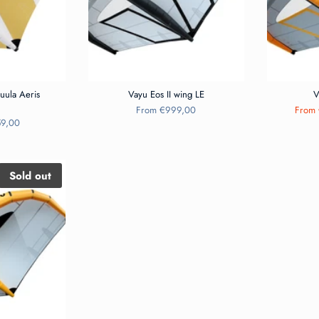
uula Aeris
Vayu Eos II wing LE
V
From
€999,00
From
59,00
Sold out