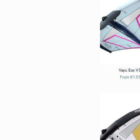
Vayu Eos V
From
€1.0