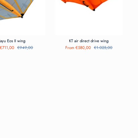
ayu Eos II wing
KT air direct drive wing
€711,00
€949,00
From
€580,00
€1.025,00