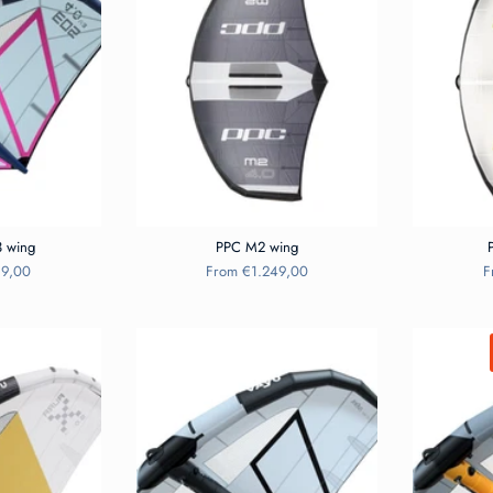
3 wing
PPC M2 wing
19,00
From
€1.249,00
F