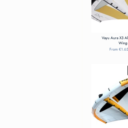
Vayu Aura X3 Al
Wing
From
€1.6