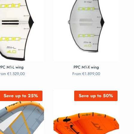
PPC M1-L wing
PPC M1-X wing
rom
€1.529,00
From
€1.899,00
Save up to 25%
Save up to 50%