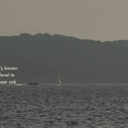
ij kiezen
evel te
maar ook